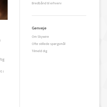
Bredbånd til erhverv
Genveje
Om Skywire
i
Ofte stillede spørgsmål
Tilmeld dig
tig
t i