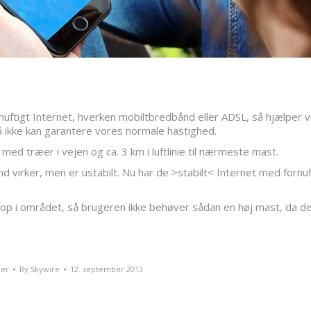
uftigt Internet, hverken mobiltbredbånd eller ADSL, så hjælper v
å ikke kan garantere vores normale hastighed.
med træer i vejen og ca. 3 km i luftlinie til nærmeste mast.
d virker, men er ustabilt. Nu har de >stabilt< Internet med fornuf
op i området, så brugeren ikke behøver sådan en høj mast, da de
er
By
Skywire
12. september 2013