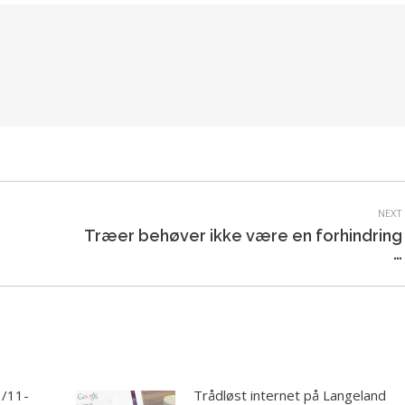
NEXT
Træer behøver ikke være en forhindring
Next
…
post:
3/11-
Trådløst internet på Langeland