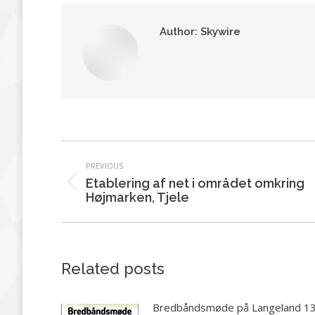
Author:
Skywire
Post
PREVIOUS
navigation
Etablering af net i området omkring
Previous
Højmarken, Tjele
post:
Related posts
Bredbåndsmøde på Langeland 1